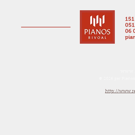
151
051
06 
pia
www.p
© 202
6 par Pianos
http://www.r