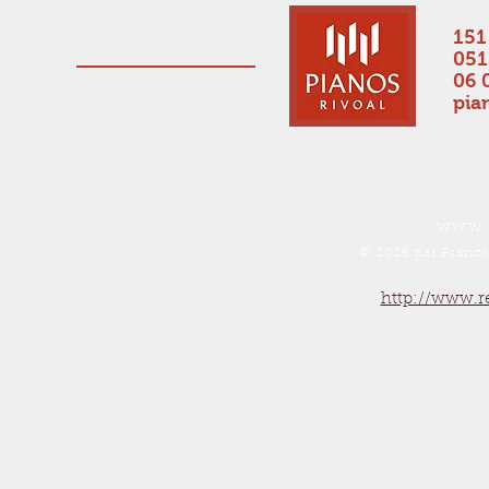
151
051
06 
pia
www.p
© 202
6 par Pianos
http://www.r